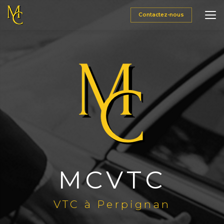
Aller
au
Contactez-nous
contenu
principal
MCVTC
VTC à Perpignan