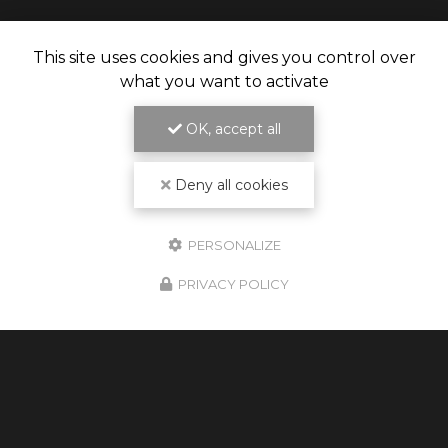
This site uses cookies and gives you control over
what you want to activate
OK, accept all
Deny all cookies
PERSONALIZE
PRIVACY POLICY
08/11/2025
Nouveau : transport d’enfants avec
siège auto Isofix à Perpignan
Votre chauffeur VTC à Perpignan assure
désormais le transport d’enfants en toute
sécurité grâce à des sièges auto Isofix conformes
aux normes européennes. Profitez d’un trajet