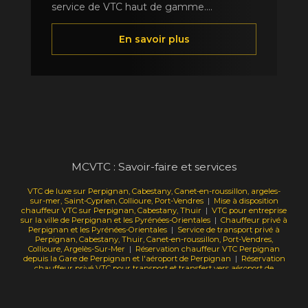
service de VTC haut de gamme....
En savoir plus
MCVTC : Savoir-faire et services
VTC de luxe sur Perpignan, Cabestany, Canet-en-roussillon, argeles-
sur-mer, Saint-Cyprien, Collioure, Port-Vendres
|
Mise à disposition
chauffeur VTC sur Perpignan, Cabestany, Thuir
|
VTC pour entreprise
sur la ville de Perpignan et les Pyrénées-Orientales
|
Chauffeur privé à
Perpignan et les Pyrénées-Orientales
|
Service de transport privé à
Perpignan, Cabestany, Thuir, Canet-en-roussillon, Port-Vendres,
Collioure, Argelès-Sur-Mer
|
Réservation chauffeur VTC Perpignan
depuis la Gare de Perpignan et l'aéroport de Perpignan
|
Réservation
chauffeur privé VTC pour transport et transfert vers aéroport de
Barcelone depuis Perpignan
|
Réservation chauffeur VTC Perpignan
depuis Perpignan, Canet en Roussillon, Argeles sur mer
|
VTC de luxe
pour transport longue distance à Perpignan avec netflix et spotify à
disposition
|
Réservation chauffeur VTC De Perpignan pour L'aéroport