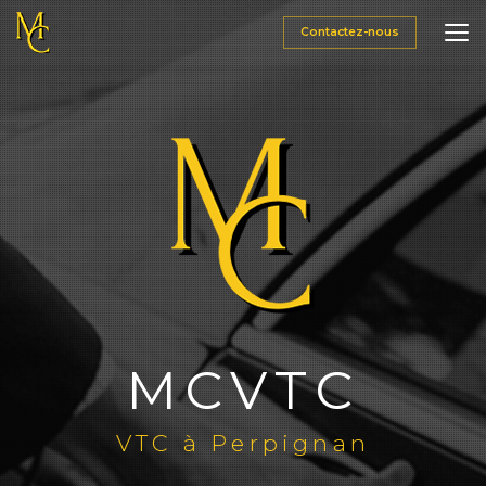
Aller
au
Contactez-nous
contenu
principal
MCVTC
VTC à Perpignan