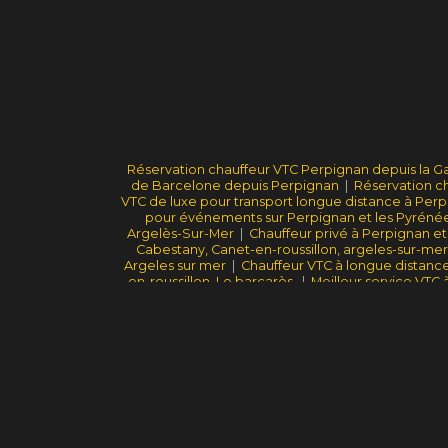
Réservation chauffeur VTC Perpignan depuis la G
de Barcelone depuis Perpignan
|
Réservation ch
VTC de luxe pour transport longue distance à Perpig
pour événements sur Perpignan et les Pyrénée
Argelès-Sur-Mer
|
Chauffeur privé à Perpignan et
Cabestany, Canet-en-roussillon, argeles-sur-mer,
Argeles sur mer
|
Chauffeur VTC à longue distance
en-roussillon, Le barcarès,
|
Meilleur service VTC