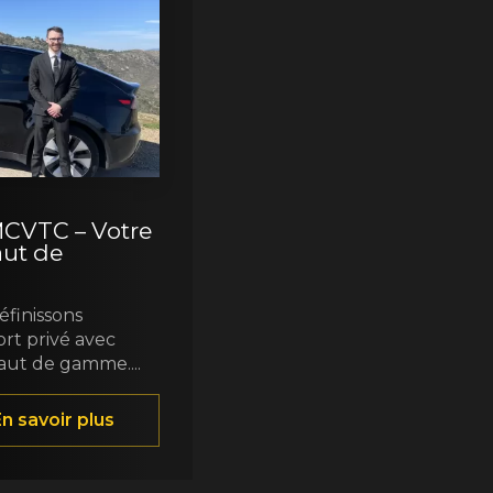
CVTC – Votre
aut de
finissons
ort privé avec
aut de gamme....
n savoir plus