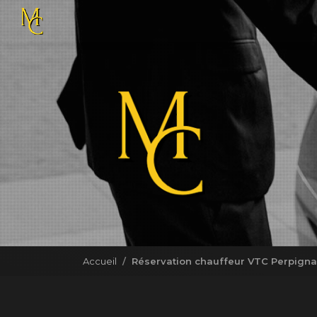
Navigation principale
Aller
au
contenu
principal
Accueil
Réservation chauffeur VTC Perpignan