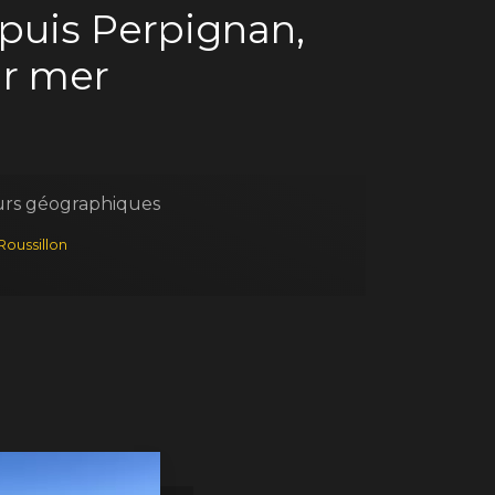
puis Perpignan,
ur mer
urs géographiques
oussillon