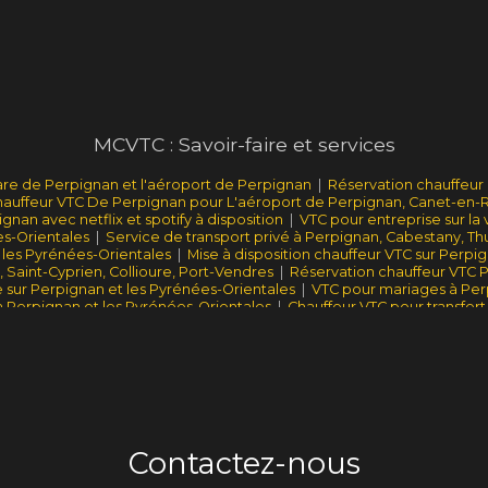
MCVTC : Savoir-faire et services
are de Perpignan et l'aéroport de Perpignan
|
Réservation chauffeur 
auffeur VTC De Perpignan pour L'aéroport de Perpignan, Canet-en-Rou
nan avec netflix et spotify à disposition
|
VTC pour entreprise sur la
s-Orientales
|
Service de transport privé à Perpignan, Cabestany, Thui
 les Pyrénées-Orientales
|
Mise à disposition chauffeur VTC sur Perpi
 Saint-Cyprien, Collioure, Port-Vendres
|
Réservation chauffeur VTC P
 sur Perpignan et les Pyrénées-Orientales
|
VTC pour mariages à Perp
 à Perpignan et les Pyrénées-Orientales
|
Chauffeur VTC pour transfer
Marseille
Contactez-nous