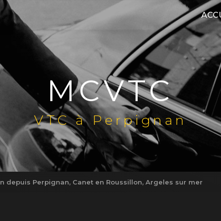
ACC
MCVTC
VTC à Perpignan
 depuis Perpignan, Canet en Roussillon, Argeles sur mer