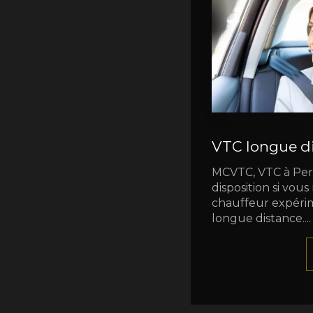
VTC longue d
MCVTC, VTC à Perp
disposition si vou
chauffeur expéri
longue distance....