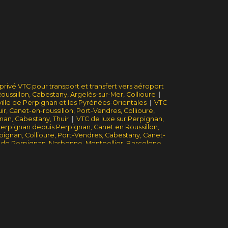
privé VTC pour transport et transfert vers aéroport
ssillon, Cabestany, Argelès-sur-Mer, Collioure
|
 ville de Perpignan et les Pyrénées-Orientales
|
VTC
r, Canet-en-roussillon, Port-Vendres, Collioure,
gnan, Cabestany, Thuir
|
VTC de luxe sur Perpignan,
erpignan depuis Perpignan, Canet en Roussillon,
ignan, Collioure, Port-Vendres, Cabestany, Canet-
t de Perpignan, Narbonne, Montpellier, Barcelone,