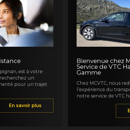
istance
Bienvenue chez M
Service de VTC H
ignan, est à votre
Gamme
s recherchez un
Chez MCVTC, nous redé
menté pour un trajet
l’expérience du transp
notre service de VTC h
En savoir plus
E