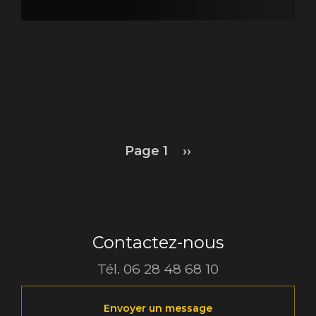
Pagination
Page 1
Page
››
suivante
Contactez-nous
Tél.
06 28 48 68 10
Envoyer un message