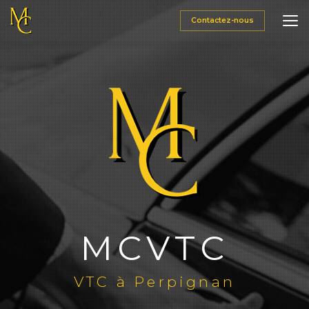
Aller
au
Contactez-nous
contenu
principal
MCVTC
VTC à Perpignan