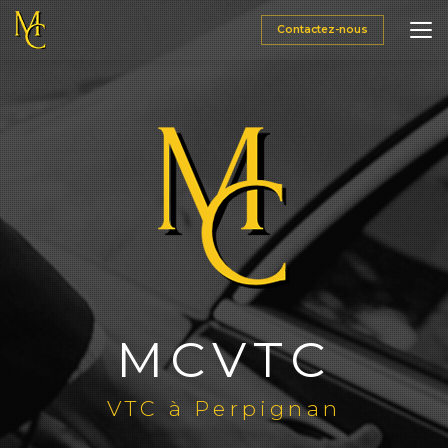
Aller
au
Contactez-nous
contenu
principal
MCVTC
VTC à Perpignan