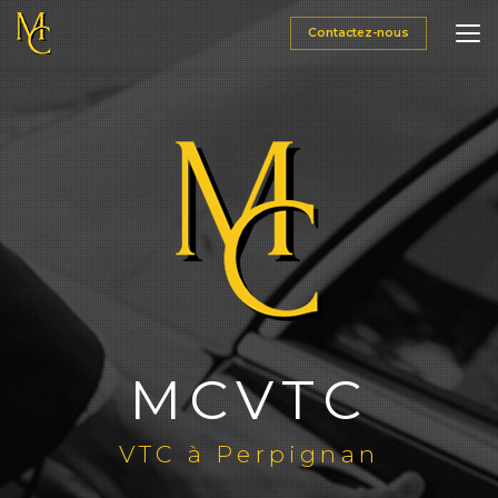
Aller
au
Contactez-nous
contenu
principal
MCVTC
VTC à Perpignan