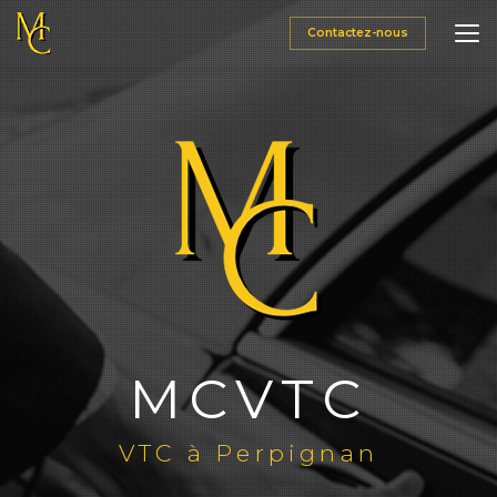
Aller
au
Contactez-nous
contenu
principal
MCVTC
VTC à Perpignan