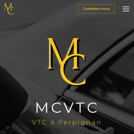
Aller
au
Contactez-nous
contenu
principal
MCVTC
VTC à Perpignan