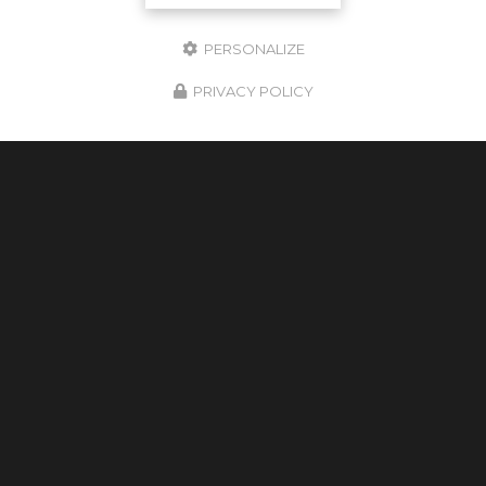
Toute l'actualité
PERSONALIZE
PRIVACY POLICY
MCVTC
VTC À PERPIGNAN
1 RUE DU GRENACHE
66570 SAINT-NAZAIRE
06 28 48 68 10
24H/24 - 7J/7