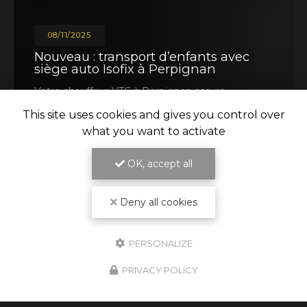
08/11/2025
Nouveau : transport d’enfants avec
siège auto Isofix à Perpignan
Votre chauffeur VTC à Perpignan assure
désormais le transport d’enfants en toute
This site uses cookies and gives you control over
sécurité grâce à des sièges auto Isofix conformes
aux normes européennes. Profitez d’un trajet
what you want to activate
confortable, sécurisé…
OK, accept all
Toute l'actualité
Deny all cookies
PERSONALIZE
PRIVACY POLICY