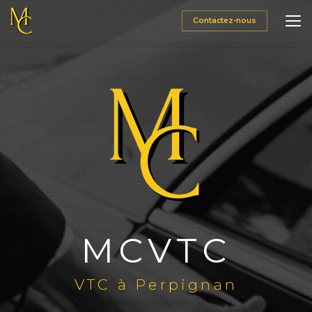
Aller
au
Contactez-nous
contenu
principal
MCVTC
VTC à Perpignan