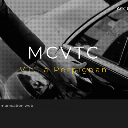
ACC
MCVTC
VTC à Perpignan
mmunication web