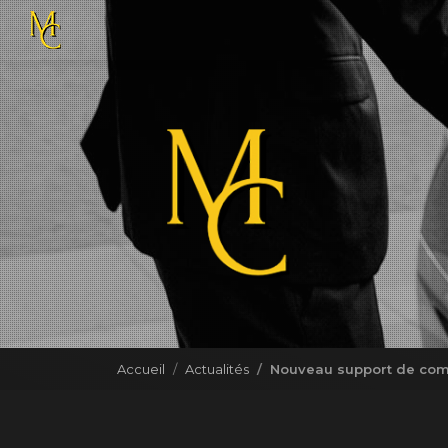
Navigation principale
Aller
au
contenu
principal
Accueil
Actualités
Nouveau support de co